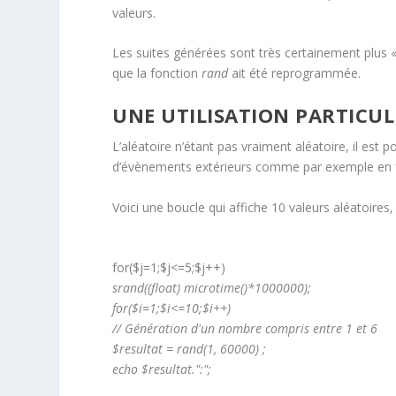
valeurs.
Les suites générées sont très certainement plus « 
que la fonction
rand
ait été reprogrammée.
UNE UTILISATION PARTICUL
L’aléatoire n’étant pas vraiment aléatoire, il est po
d’évènements extérieurs comme par exemple en f
Voici une boucle qui affiche 10 valeurs aléatoires, 
for($j=1;$j<=5;$j++)
srand((float) microtime()*1000000);
for($i=1;$i<=10;$i++)
// Génération d'un nombre compris entre 1 et 6
$resultat = rand(1, 60000) ;
echo $resultat.":";