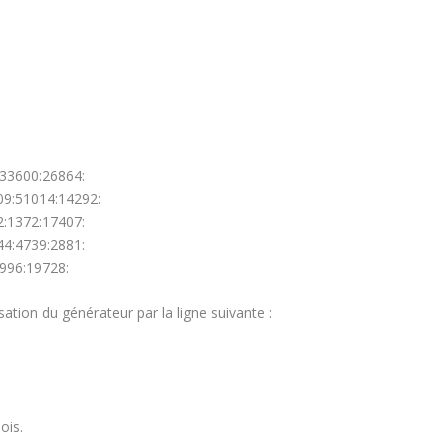
33600:26864:
09:51014:14292:
:1372:17407:
4:4739:2881:
996:19728:
sation du générateur par la ligne suivante :
ois.