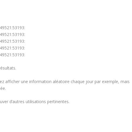
49521:53193:
49521:53193:
49521:53193:
49521:53193:
49521:53193:
sultats.
tez afficher une information aléatoire chaque jour par exemple, mais
née.
er d’autres utilisations pertinentes.