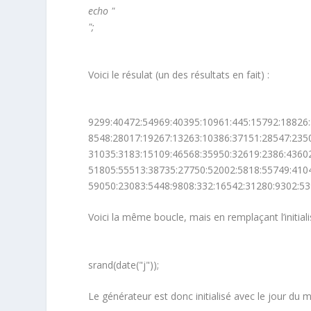
echo "
";
Voici le résulat (un des résultats en fait) :
9299:40472:54969:40395:10961:445:15792:18826:
8548:28017:19267:13263:10386:37151:28547:235
31035:3183:15109:46568:35950:32619:2386:43602
51805:55513:38735:27750:52002:5818:55749:4104
59050:23083:5448:9808:332:16542:31280:9302:53
Voici la même boucle, mais en remplaçant l’initiali
srand(date("j"));
Le générateur est donc initialisé avec le jour du m